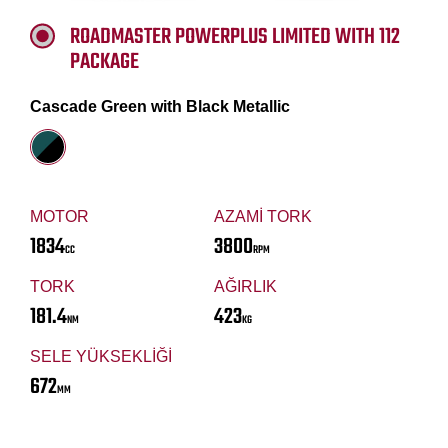
ROADMASTER POWERPLUS LIMITED WITH 112
PACKAGE
Cascade Green with Black Metallic
MOTOR
AZAMİ TORK
1834
3800
CC
RPM
TORK
AĞIRLIK
181.4
423
NM
KG
SELE YÜKSEKLİĞİ
672
MM