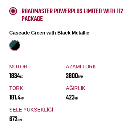
ROADMASTER POWERPLUS LIMITED WITH 112
PACKAGE
Cascade Green with Black Metallic
MOTOR
AZAMİ TORK
1834
3800
CC
RPM
TORK
AĞIRLIK
181.4
423
NM
KG
SELE YÜKSEKLİĞİ
672
MM