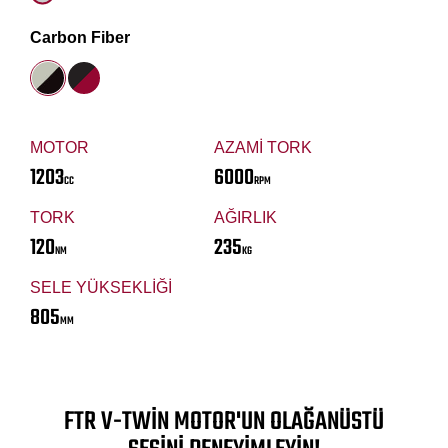
Carbon Fiber
MOTOR
AZAMİ TORK
1203
6000
CC
RPM
TORK
AĞIRLIK
120
235
NM
KG
SELE YÜKSEKLİĞİ
805
MM
FTR V-TWİN MOTOR'UN OLAĞANÜSTÜ