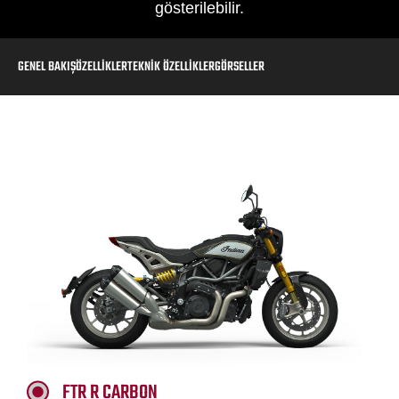
gösterilebilir.
GENEL BAKIŞ
ÖZELLIKLER
TEKNIK ÖZELLIKLER
GÖRSELLER
FTR R CARBON